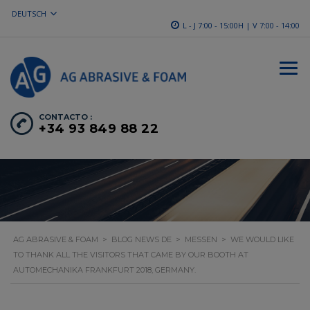
DEUTSCH
L - J 7:00 - 15:00H | V 7:00 - 14:00
CONTACTO :
+34 93 849 88 22
AG ABRASIVE & FOAM
>
BLOG NEWS DE
>
MESSEN
>
WE WOULD LIKE
TO THANK ALL THE VISITORS THAT CAME BY OUR BOOTH AT
AUTOMECHANIKA FRANKFURT 2018, GERMANY.