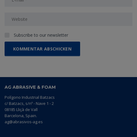
Subscribe to our newsletter
AG ABRASIVE & FOAM
Polígono Industrial Batzacs
c/ Batzacs, s/nº - Nave 1 - 2
08185 Lliçà de Vall
Barcelona, Spain.
ag@abrasivos-ag.es