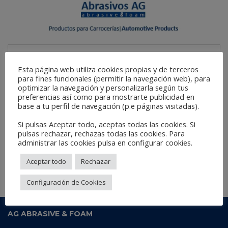
Esta página web utiliza cookies propias y de terceros
GENERAL YEAR 2013 LAUNCH OF THE
para fines funcionales (permitir la navegación web), para
NEW CATALOG
optimizar la navegación y personalizarla según tus
preferencias así como para mostrarte publicidad en
base a tu perfil de navegación (p.e páginas visitadas).
Si pulsas Aceptar todo, aceptas todas las cookies. Si
27 October, 2013
No Comments
pulsas rechazar, rechazas todas las cookies. Para
administrar las cookies pulsa en configurar cookies.
Aceptar todo
Rechazar
Configuración de Cookies
AG ABRASIVE & FOAM