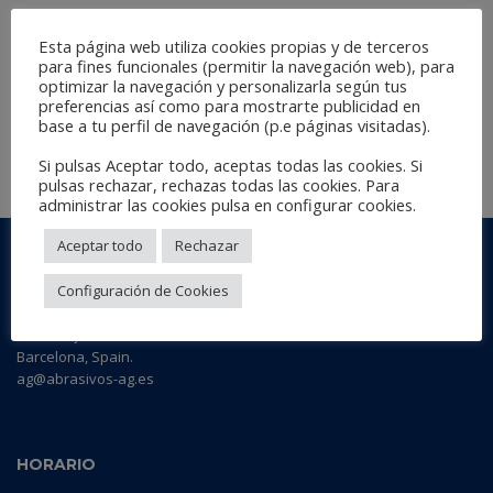
Esta página web utiliza cookies propias y de terceros
para fines funcionales (permitir la navegación web), para
optimizar la navegación y personalizarla según tus
SOPORTE MAGNÉTICO PARA PISTOLA
preferencias así como para mostrarte publicidad en
base a tu perfil de navegación (p.e páginas visitadas).
Si pulsas Aceptar todo, aceptas todas las cookies. Si
LEER MÁS
pulsas rechazar, rechazas todas las cookies. Para
administrar las cookies pulsa en configurar cookies.
Aceptar todo
Rechazar
AG ABRASIVE & FOAM
Configuración de Cookies
Polígono Industrial Batzacs
c/ Batzacs, s/nº - Nave 1 - 2
08185 Lliçà de Vall
Barcelona, Spain.
ag@abrasivos-ag.es
HORARIO