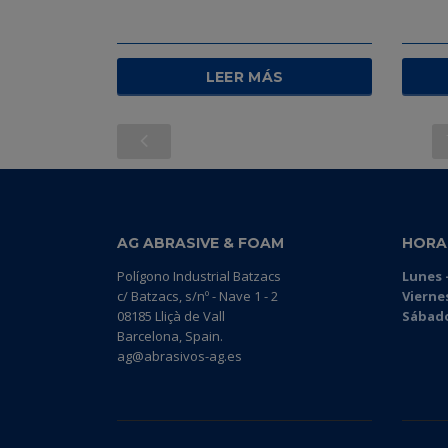
LEER MÁS
AG ABRASIVE & FOAM
HORA
Polígono Industrial Batzacs
Lunes -
c/ Batzacs, s/nº - Nave 1 - 2
Vierne
08185 Lliçà de Vall
Sábado
Barcelona, Spain.
ag@abrasivos-ag.es