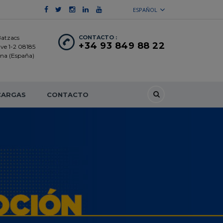
ESPAÑOL
Batzacs
CONTACTO :
+34 93 849 88 22
ave 1-2 08185
lona (España)
CARGAS
CONTACTO