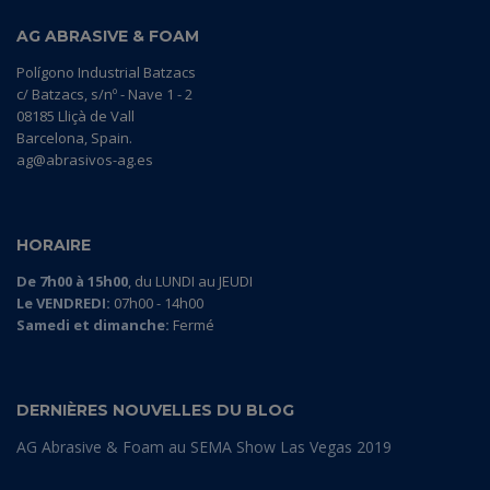
AG ABRASIVE & FOAM
Polígono Industrial Batzacs
c/ Batzacs, s/nº - Nave 1 - 2
08185 Lliçà de Vall
Barcelona, Spain.
ag@abrasivos-ag.es
HORAIRE
De 7h00 à 15h00
, du LUNDI au JEUDI
Le VENDREDI:
07h00 - 14h00
Samedi et dimanche:
Fermé
DERNIÈRES NOUVELLES DU BLOG
AG Abrasive & Foam au SEMA Show Las Vegas 2019