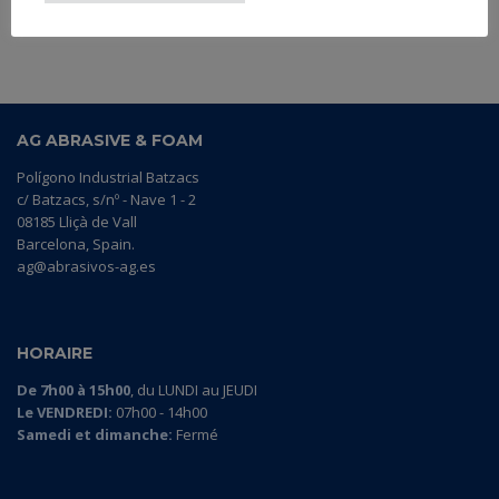
AG ABRASIVE & FOAM
Polígono Industrial Batzacs
c/ Batzacs, s/nº - Nave 1 - 2
08185 Lliçà de Vall
Barcelona, Spain.
ag@abrasivos-ag.es
HORAIRE
De 7h00 à 15h00
, du LUNDI au JEUDI
Le VENDREDI:
07h00 - 14h00
Samedi et dimanche:
Fermé