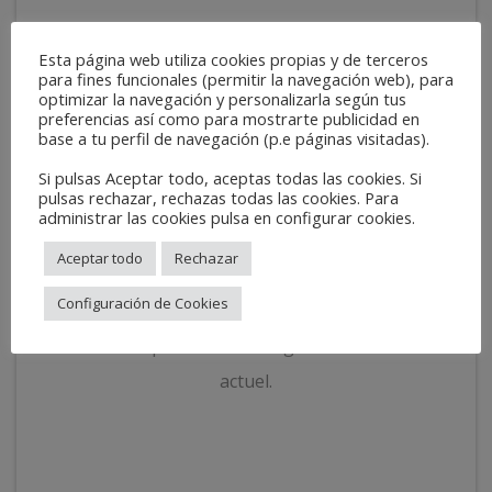
Esta página web utiliza cookies propias y de terceros
para fines funcionales (permitir la navegación web), para
optimizar la navegación y personalizarla según tus
preferencias así como para mostrarte publicidad en
base a tu perfil de navegación (p.e páginas visitadas).
Si pulsas Aceptar todo, aceptas todas las cookies. Si
DISTRIBUTION
pulsas rechazar, rechazas todas las cookies. Para
administrar las cookies pulsa en configurar cookies.
Notre réseau de distribution est international.
Aceptar todo
Rechazar
Nous sommes présents dans plus de 50 pays,
Configuración de Cookies
situés sur les cinq continents. Nos délais de
livraison répondent aux exigences du marché
actuel.