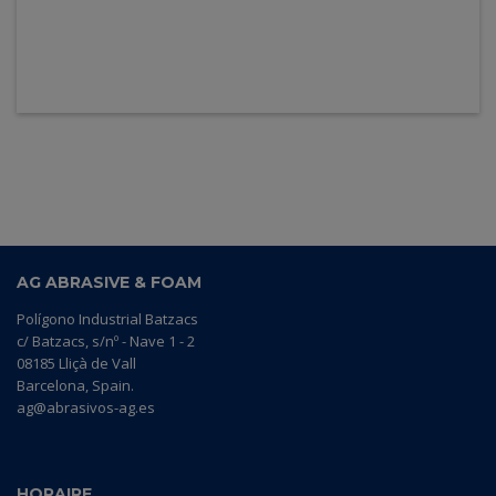
AG ABRASIVE & FOAM
Polígono Industrial Batzacs
c/ Batzacs, s/nº - Nave 1 - 2
08185 Lliçà de Vall
Barcelona, Spain.
ag@abrasivos-ag.es
HORAIRE