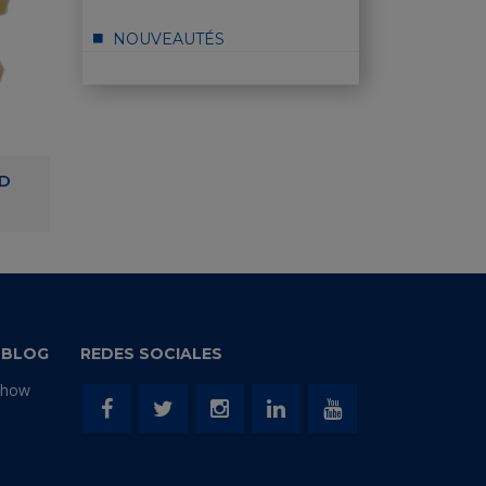
NOUVEAUTÉS
D
DOUBLE SIDED ACRYLIC TAPE
BLU
 BLOG
REDES SOCIALES
Show