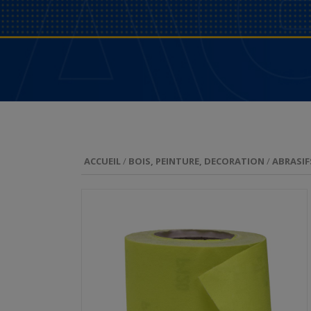
ACCUEIL
/
BOIS, PEINTURE, DECORATION
/
ABRASIF