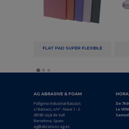
SKING TAPE
FLAT PAD SUPER FLEXIBLE
AG ABRASIVE & FOAM
HORA
Polígono Industrial Batzacs
De 7h0
c/ Batzacs, s/nº - Nave 1 - 2
Le VEN
08185 Lliçà de Vall
Samedi
Barcelona, Spain.
ag@abrasivos-ag.es