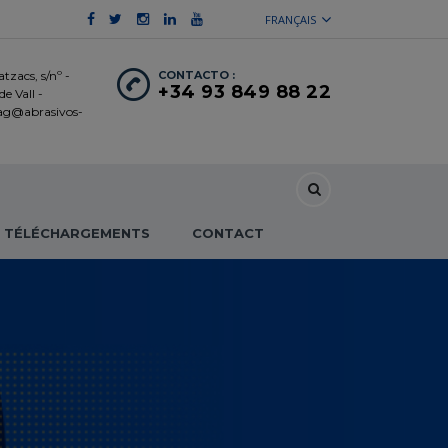
FRANÇAIS
tzacs, s/nº -
CONTACTO :
+34 93 849 88 22
e Vall -
 ag@abrasivos-
TÉLÉCHARGEMENTS
CONTACT