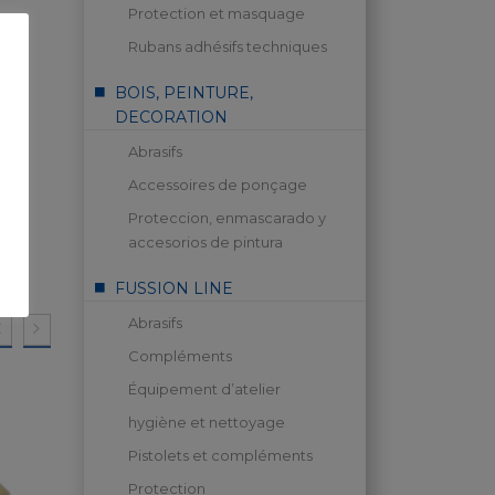
Protection et masquage
Rubans adhésifs techniques
BOIS, PEINTURE,
DECORATION
Abrasifs
Accessoires de ponçage
Proteccion, enmascarado y
accesorios de pintura
FUSSION LINE
Abrasifs
Compléments
Équipement d’atelier
hygiène et nettoyage
Pistolets et compléments
Protection