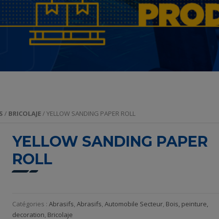
S
/
BRICOLAJE
/ YELLOW SANDING PAPER ROLL
YELLOW SANDING PAPER
ROLL
Catégories :
Abrasifs
,
Abrasifs
,
Automobile Secteur
,
Bois, peinture,
decoration
,
Bricolaje