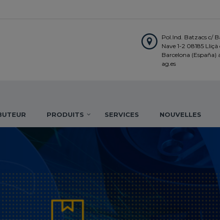
Pol.Ind. Batzacs c/ Ba
Nave 1-2 08185 Lliçà d
Barcelona (España)
ag.es
IBUTEUR
PRODUITS
SERVICES
NOUVELLES