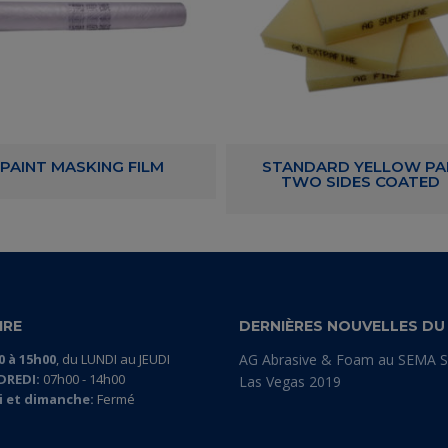
PAINT MASKING FILM
STANDARD YELLOW PA
TWO SIDES COATED
IRE
DERNIÈRES NOUVELLES DU
0 à 15h00
, du LUNDI au JEUDI
AG Abrasive & Foam au SEMA 
DREDI:
07h00 - 14h00
Las Vegas 2019
 et dimanche:
Fermé