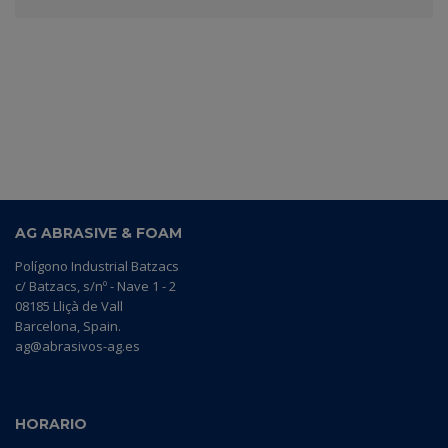
AG ABRASIVE & FOAM
Polígono Industrial Batzacs
c/ Batzacs, s/nº - Nave 1 - 2
08185 Lliçà de Vall
Barcelona, Spain.
ag@abrasivos-ag.es
HORARIO