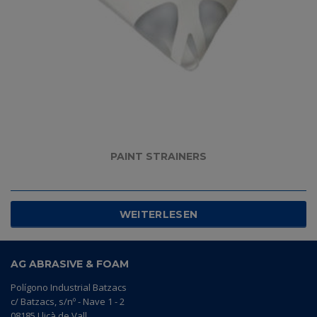
PAINT STRAINERS
WEITERLESEN
AG ABRASIVE & FOAM
Polígono Industrial Batzacs
c/ Batzacs, s/nº - Nave 1 - 2
08185 Lliçà de Vall