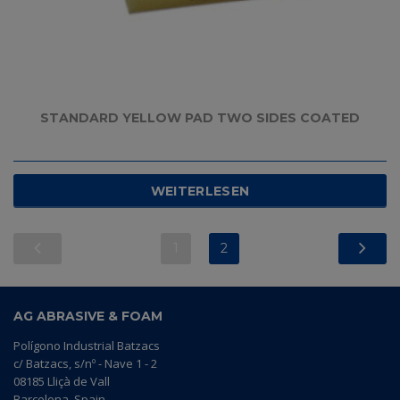
STANDARD YELLOW PAD TWO SIDES COATED
WEITERLESEN
1
2
AG ABRASIVE & FOAM
Polígono Industrial Batzacs
c/ Batzacs, s/nº - Nave 1 - 2
08185 Lliçà de Vall
Barcelona, Spain.