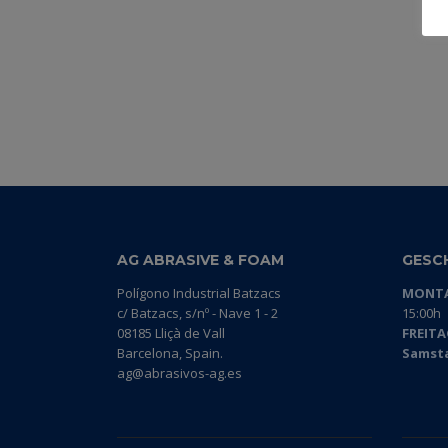
AG ABRASIVE & FOAM
GESC
Polígono Industrial Batzacs
MONTA
c/ Batzacs, s/nº - Nave 1 - 2
15:00h
08185 Lliçà de Vall
FREITA
Barcelona, Spain.
Samst
ag@abrasivos-ag.es