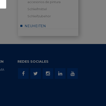
accesorios de pintura
Schleifmittel
Schleifzubehör
NEUHEITEN
EN
REDES SOCIALES
EMA