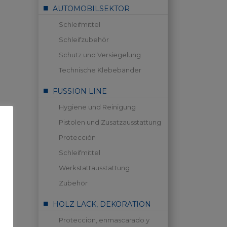
AUTOMOBILSEKTOR
Schleifmittel
Schleifzubehör
Schutz und Versiegelung
Technische Klebebänder
FUSSION LINE
Hygiene und Reinigung
Pistolen und Zusatzausstattung
Protección
Schleifmittel
Werkstattausstattung
Zubehör
HOLZ LACK, DEKORATION
Proteccion, enmascarado y