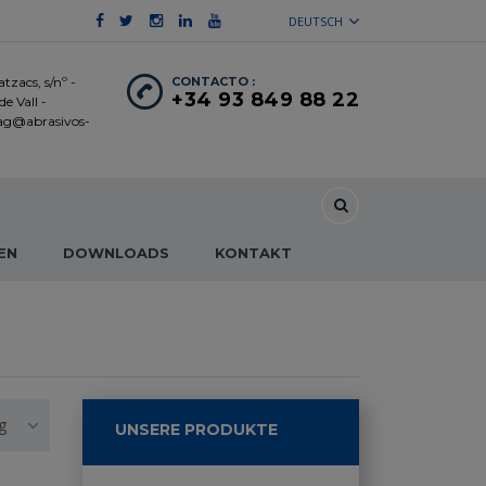
DEUTSCH
tzacs, s/nº -
CONTACTO :
+34 93 849 88 22
e Vall -
 ag@abrasivos-
EN
DOWNLOADS
KONTAKT
g
UNSERE PRODUKTE