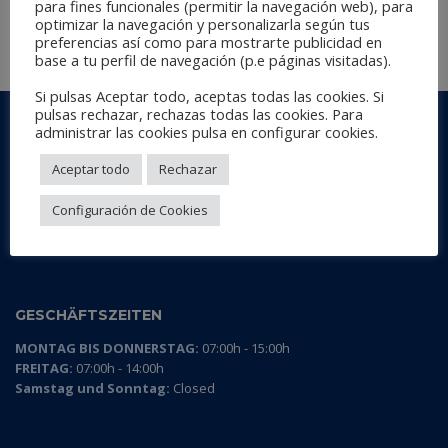
para fines funcionales (permitir la navegación web), para
optimizar la navegación y personalizarla según tus
preferencias así como para mostrarte publicidad en
WEITERLESEN
base a tu perfil de navegación (p.e páginas visitadas).
Si pulsas Aceptar todo, aceptas todas las cookies. Si
pulsas rechazar, rechazas todas las cookies. Para
AG ABRASIVE & FOAM
administrar las cookies pulsa en configurar cookies.
Polígono Industrial Batzacs
Aceptar todo
Rechazar
c/ Batzacs, s/nº - Nave 1 - 2
08185 Lliçà de Vall
Configuración de Cookies
Barcelona, Spain.
ag@abrasivos-ag.es
GESCHÄFTSZEITEN
MONTAG BIS DONNERSTAG:
07:00h - 15:00h
FREITAG:
07:00h - 14:00h
Samstag und Sonntag:
Closed