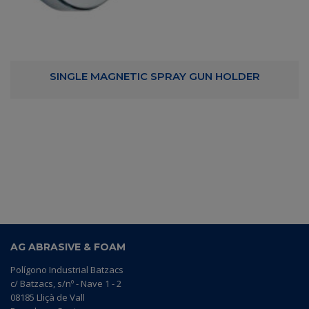
SINGLE MAGNETIC SPRAY GUN HOLDER
AG ABRASIVE & FOAM
Polígono Industrial Batzacs
c/ Batzacs, s/nº - Nave 1 - 2
08185 Lliçà de Vall