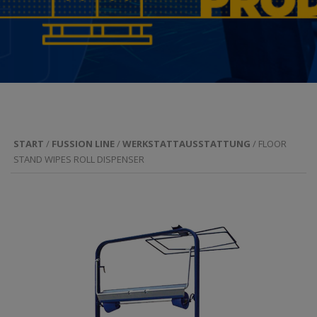
START
/
FUSSION LINE
/
WERKSTATTAUSSTATTUNG
/ FLOOR
STAND WIPES ROLL DISPENSER