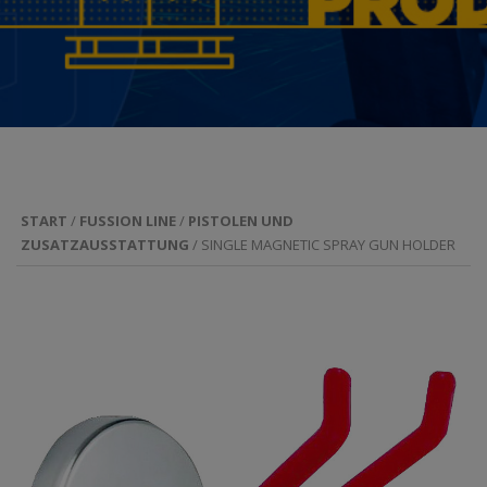
START
/
FUSSION LINE
/
PISTOLEN UND
ZUSATZAUSSTATTUNG
/ SINGLE MAGNETIC SPRAY GUN HOLDER