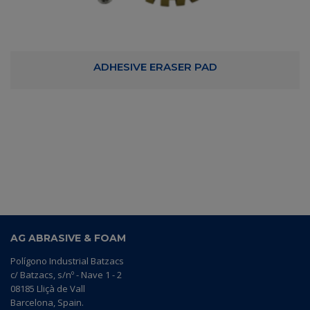
ADHESIVE ERASER PAD
AG ABRASIVE & FOAM
Polígono Industrial Batzacs
c/ Batzacs, s/nº - Nave 1 - 2
08185 Lliçà de Vall
Barcelona, Spain.