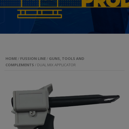
HOME
/
FUSSION LINE
/
GUNS, TOOLS AND
COMPLEMENTS
/ DUAL MIX APPLICATOR