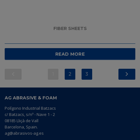
FIBER SHEETS
READ MORE
1
2
3
AG ABRASIVE & FOAM
Polígono Industrial Batzacs
c/ Batzacs, s/nº - Nave 1 - 2
08185 Lliçà de Vall
Barcelona, Spain.
ag@abrasivos-ag.es