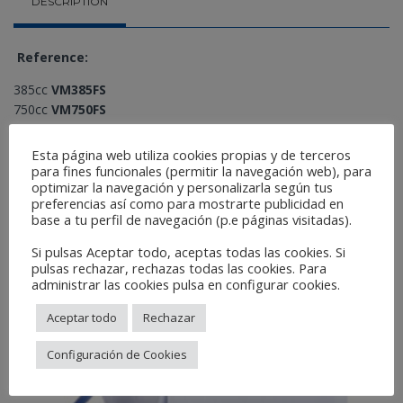
DESCRIPTION
Reference:
385cc
VM385FS
750cc
VM750FS
1400cc
VM1400FS
2300cc
VM2300FS
Esta página web utiliza cookies propias y de terceros
para fines funcionales (permitir la navegación web), para
optimizar la navegación y personalizarla según tus
Related Products
preferencias así como para mostrarte publicidad en
base a tu perfil de navegación (p.e páginas visitadas).
Si pulsas Aceptar todo, aceptas todas las cookies. Si
pulsas rechazar, rechazas todas las cookies. Para
administrar las cookies pulsa en configurar cookies.
Aceptar todo
Rechazar
Configuración de Cookies