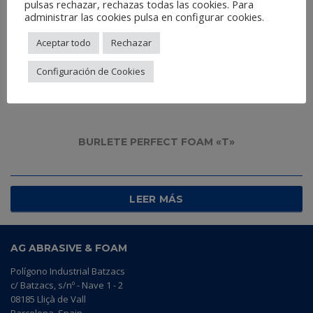
pulsas rechazar, rechazas todas las cookies. Para
administrar las cookies pulsa en configurar cookies.
Aceptar todo
Rechazar
Configuración de Cookies
BURLETE PERFECT FOAM «T»
LEER MÁS
AG ABRASIVE & FOAM
Polígono Industrial Batzacs
c/ Batzacs, s/nº - Nave 1 - 2
08185 Lliçà de Vall