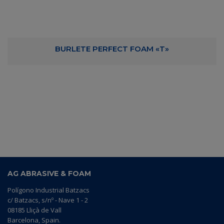
BURLETE PERFECT FOAM «T»
AG ABRASIVE & FOAM
Polígono Industrial Batzacs
c/ Batzacs, s/nº - Nave 1 - 2
08185 Lliçà de Vall
Barcelona, Spain.