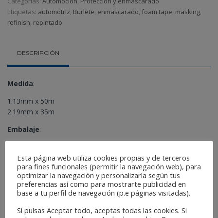
Categorías:
Automoción
,
Protección y enmascarado
Etiquetas:
automotriz
,
Burlete
,
enmascarado
,
foam tape
,
masking
,
refinish
,
repintado
DESCRIPCIÓN
Medida
:
1.13mm x 50m
2.19mm x 35m
Embalaje
:
140u cajas por palet
Esta página web utiliza cookies propias y de terceros
Composición
:
para fines funcionales (permitir la navegación web), para
optimizar la navegación y personalizarla según tus
Espuma de poliuretano
preferencias así como para mostrarte publicidad en
base a tu perfil de navegación (p.e páginas visitadas).
Referencia:
Si pulsas Aceptar todo, aceptas todas las cookies. Si
1.B13C