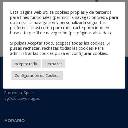
Esta página web utiliza cookies propias y de terceros
para fines funcionales (permitir la navegación web), para
optimizar la navegación y personalizarla según tus
CARRO PORTARROLLOS DELUXE 5 MEDIDAS
preferencias así como para mostrarte publicidad en
base a tu perfil de navegación (p.e páginas visitadas).
Si pulsas Aceptar todo, aceptas todas las cookies. Si
LEER MÁS
pulsas rechazar, rechazas todas las cookies. Para
administrar las cookies pulsa en configurar cookies.
Aceptar todo
Rechazar
AG ABRASIVE & FOAM
Configuración de Cookies
Polígono Industrial Batzacs
c/ Batzacs, s/nº - Nave 1 - 2
08185 Lliçà de Vall
Barcelona, Spain.
ag@abrasivos-ag.es
HORARIO