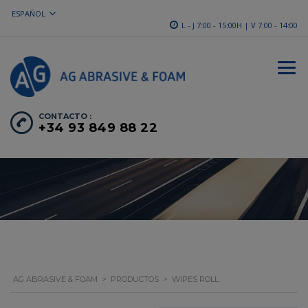
ESPAÑOL
L - J 7:00 - 15:00H | V 7:00 - 14:00
CONTACTO :
+34 93 849 88 22
AG ABRASIVE & FOAM
>
PRODUCTOS
>
WIPES ROLL