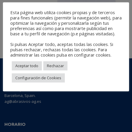
Esta página web utiliza cookies propias y de terceros
para fines funcionales (permitir la navegación web), para
optimizar la navegación y personalizarla según tus
SOPORTE DE PARED PARA CELULOSA
preferencias así como para mostrarte publicidad en
base a tu perfil de navegación (p.e páginas visitadas).
Si pulsas Aceptar todo, aceptas todas las cookies. Si
LEER MÁS
pulsas rechazar, rechazas todas las cookies. Para
administrar las cookies pulsa en configurar cookies.
Aceptar todo
Rechazar
AG ABRASIVE & FOAM
Configuración de Cookies
Polígono Industrial Batzacs
c/ Batzacs, s/nº - Nave 1 - 2
08185 Lliçà de Vall
Barcelona, Spain.
ag@abrasivos-ag.es
HORARIO