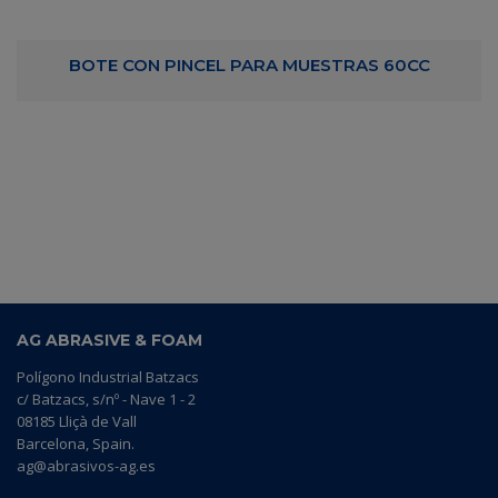
BOTE CON PINCEL PARA MUESTRAS 60CC
AG ABRASIVE & FOAM
Polígono Industrial Batzacs
c/ Batzacs, s/nº - Nave 1 - 2
08185 Lliçà de Vall
Barcelona, Spain.
ag@abrasivos-ag.es