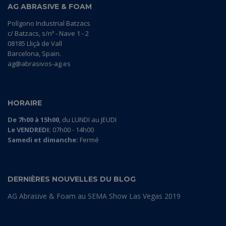
AG ABRASIVE & FOAM
Polígono Industrial Batzacs
c/ Batzacs, s/nº - Nave 1 - 2
08185 Lliçà de Vall
Barcelona, Spain.
ag@abrasivos-ag.es
HORAIRE
De 7h00 à 15h00
, du LUNDI au JEUDI
Le VENDREDI:
07h00 - 14h00
Samedi et dimanche:
Fermé
DERNIÈRES NOUVELLES DU BLOG
AG Abrasive & Foam au SEMA Show Las Vegas 2019