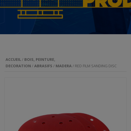
ACCUEIL
/
BOIS, PEINTURE,
DECORATION
/
ABRASIFS
/
MADERA
/ RED FILM SANDING DISC