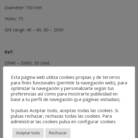
Diameter: 150 mm
Holes: 15
Grit range: 40 – 60, 80 – 2000
Ref:
DR40 – DR60, 50 Unid.
DR80 – DR2000, 100 Unid.
Esta página web utiliza cookies propias y de terceros
para fines funcionales (permitir la navegación web), para
optimizar la navegación y personalizarla según tus
Catégories :
Abrasifs
,
Abrasifs
,
Automobile Secteur
,
Bois, peinture,
preferencias así como para mostrarte publicidad en
base a tu perfil de navegación (p.e páginas visitadas).
decoration
,
Madera
Si pulsas Aceptar todo, aceptas todas las cookies. Si
Related Products
pulsas rechazar, rechazas todas las cookies. Para
administrar las cookies pulsa en configurar cookies.
Aceptar todo
Rechazar