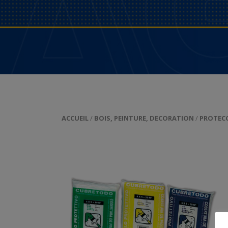
ACCUEIL
/
BOIS, PEINTURE, DECORATION
/
PROTECC