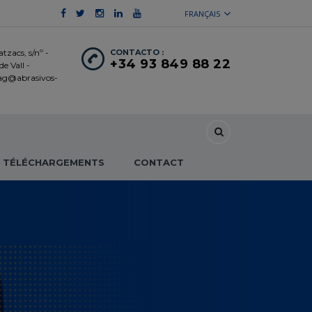
FRANÇAIS
tzacs, s/nº -
CONTACTO :
+34 93 849 88 22
e Vall -
 ag@abrasivos-
TÉLÉCHARGEMENTS
CONTACT