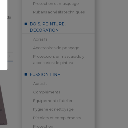
Protection et masquage
Rubans adhésifs techniques
carado
BOIS, PEINTURE,
DECORATION
Abrasifs
Accessoires de ponçage
Proteccion, enmascarado y
accesorios de pintura
FUSSION LINE
Abrasifs
Compléments
Équipement d’atelier
hygiène et nettoyage
Pistolets et compléments
Protection