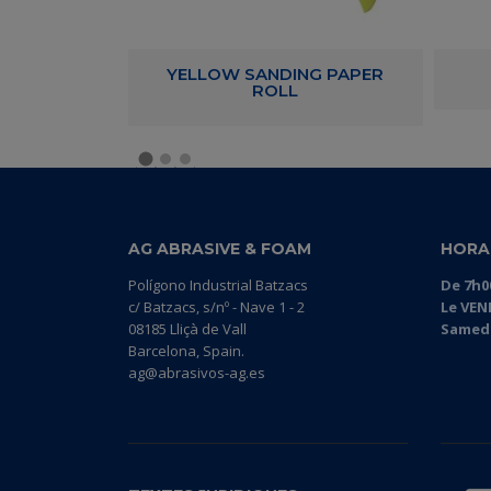
 FLEXIBLE
YELLOW SANDING PAPER
ROLL
AG ABRASIVE & FOAM
HORA
Polígono Industrial Batzacs
De 7h0
c/ Batzacs, s/nº - Nave 1 - 2
Le VEN
08185 Lliçà de Vall
Samedi
Barcelona, Spain.
ag@abrasivos-ag.es