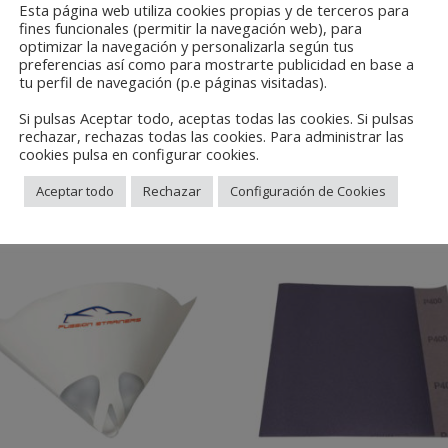
CG. Drop Sheets Coarse 4 x 5 m – 10 units (35 Microns)
Esta página web utiliza cookies propias y de terceros para
fines funcionales (permitir la navegación web), para
optimizar la navegación y personalizarla según tus
Catégories :
Bois, peinture, decoration
,
Protección
,
Proteccion, enmas
preferencias así como para mostrarte publicidad en base a
tu perfil de navegación (p.e páginas visitadas).
y accesorios de pintura
Si pulsas Aceptar todo, aceptas todas las cookies. Si pulsas
rechazar, rechazas todas las cookies. Para administrar las
cookies pulsa en configurar cookies.
Aceptar todo
Rechazar
Configuración de Cookies