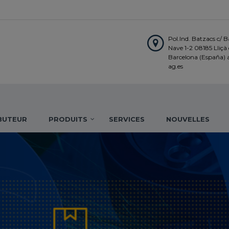
Pol.Ind. Batzacs c/ Ba
Nave 1-2 08185 Lliçà d
Barcelona (España)
ag.es
IBUTEUR
PRODUITS
SERVICES
NOUVELLES