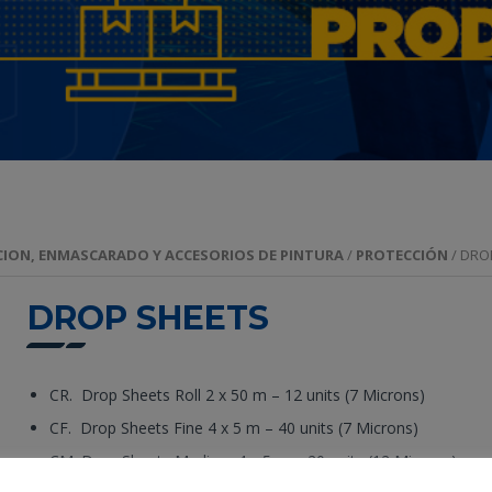
ION, ENMASCARADO Y ACCESORIOS DE PINTURA
/
PROTECCIÓN
/ DRO
DROP SHEETS
CR. Drop Sheets Roll 2 x 50 m – 12 units (7 Microns)
CF. Drop Sheets Fine 4 x 5 m – 40 units (7 Microns)
CM. Drop Sheets Medium 4 x 5 m – 20 units (12 Microns)