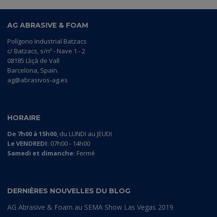
AG ABRASIVE & FOAM
Polígono Industrial Batzacs
c/ Batzacs, s/nº - Nave 1 - 2
08185 Lliçà de Vall
Barcelona, Spain.
ag@abrasivos-ag.es
HORAIRE
De 7h00 à 15h00
, du LUNDI au JEUDI
Le VENDREDI:
07h00 - 14h00
Samedi et dimanche:
Fermé
DERNIÈRES NOUVELLES DU BLOG
AG Abrasive & Foam au SEMA Show Las Vegas 2019