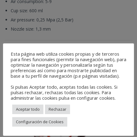
Air consumption: 5-9
Cup size: 600 ml
Air pressure: 0,25 Mpa (2,5 Bar)
Nozzle size: 1,3 mm
Catégories :
Fussion Line
,
Pistolets et compléments
Étiquettes :
collision
,
gun
,
pistola
,
refinish
,
refinishcar
Esta página web utiliza cookies propias y de terceros
para fines funcionales (permitir la navegación web), para
optimizar la navegación y personalizarla según tus
Related Products
preferencias así como para mostrarte publicidad en
base a tu perfil de navegación (p.e páginas visitadas).
Si pulsas Aceptar todo, aceptas todas las cookies. Si
pulsas rechazar, rechazas todas las cookies. Para
administrar las cookies pulsa en configurar cookies.
Aceptar todo
Rechazar
Configuración de Cookies