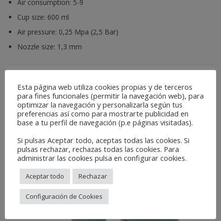
Air consumption: 5-9
Cup size: 600 ml
Air pressure: 0,25 Mpa (2,5 Bar)
Nozzle size: 1,3 mm
Kategorien:
Fussion Line
,
Pistolen und Zusatzausstattung
Schlagwörter:
collision
,
gun
,
pistola
,
refinish
,
refinishcar
Esta página web utiliza cookies propias y de terceros
para fines funcionales (permitir la navegación web), para
optimizar la navegación y personalizarla según tus
Related Products
preferencias así como para mostrarte publicidad en
base a tu perfil de navegación (p.e páginas visitadas).
Si pulsas Aceptar todo, aceptas todas las cookies. Si
pulsas rechazar, rechazas todas las cookies. Para
administrar las cookies pulsa en configurar cookies.
Aceptar todo
Rechazar
Configuración de Cookies