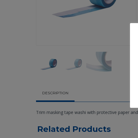
DESCRIPTION
Trim masking tape washi with protective paper and
Related Products