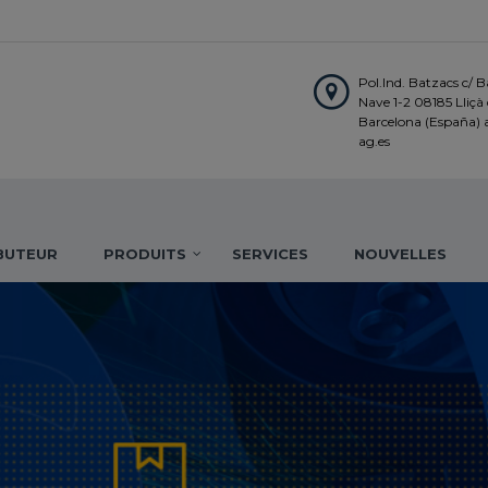
Pol.Ind. Batzacs c/ Ba
Nave 1-2 08185 Lliçà d
Barcelona (España)
ag.es
IBUTEUR
PRODUITS
SERVICES
NOUVELLES