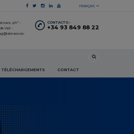
FRANÇAIS
tzacs, s/nº -
CONTACTO :
+34 93 849 88 22
e Vall -
 ag@abrasivos-
TÉLÉCHARGEMENTS
CONTACT