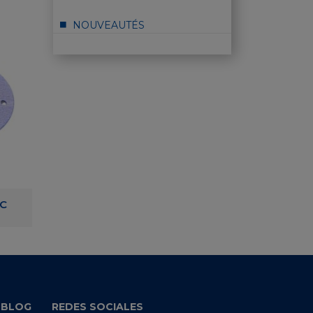
NOUVEAUTÉS
SC
ABRAFINISH DISC
FLAT PAD 
 BLOG
REDES SOCIALES