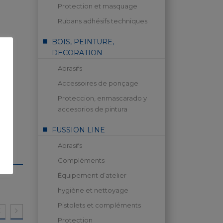
Protection et masquage
Rubans adhésifs techniques
BOIS, PEINTURE,
DECORATION
Abrasifs
Accessoires de ponçage
Proteccion, enmascarado y
accesorios de pintura
FUSSION LINE
Abrasifs
Compléments
Équipement d’atelier
hygiène et nettoyage
Pistolets et compléments
Protection