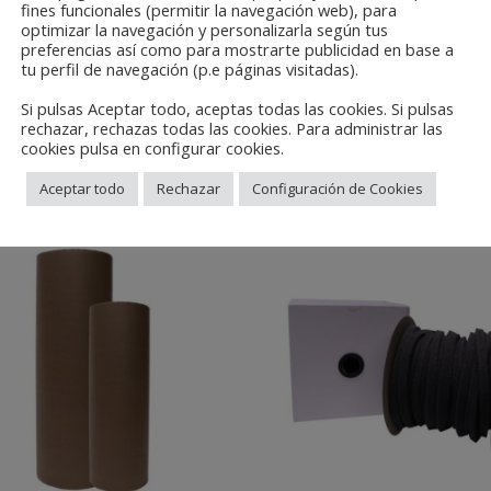
fines funcionales (permitir la navegación web), para
optimizar la navegación y personalizarla según tus
preferencias así como para mostrarte publicidad en base a
tu perfil de navegación (p.e páginas visitadas).
ssional result. The “T” shape achieves a perfect placement and avoid
Si pulsas Aceptar todo, aceptas todas las cookies. Si pulsas
ole
rechazar, rechazas todas las cookies. Para administrar las
cookies pulsa en configurar cookies.
Aceptar todo
Rechazar
Configuración de Cookies