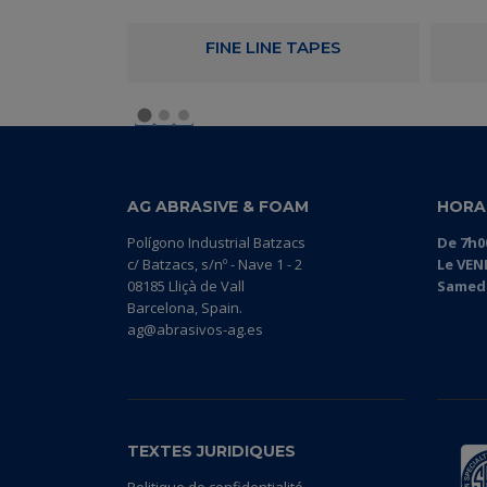
 FLEXIBLE
FINE LINE TAPES
AG ABRASIVE & FOAM
HORA
Polígono Industrial Batzacs
De 7h0
c/ Batzacs, s/nº - Nave 1 - 2
Le VEN
08185 Lliçà de Vall
Samedi
Barcelona, Spain.
ag@abrasivos-ag.es
TEXTES JURIDIQUES