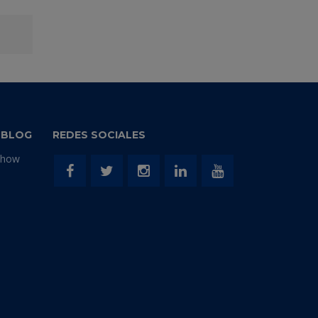
BLUE ECO PAD
MULTI-HOL
 BLOG
REDES SOCIALES
Show