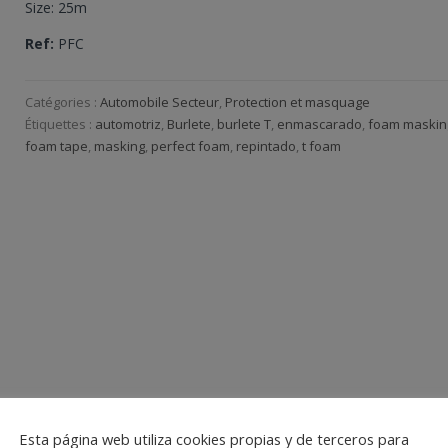
Size: 25m
Ref:
PFC
Catégories :
Automobile Secteur
,
Protection et masquage
Étiquettes :
automotriz
,
Burlete
,
burlete T
,
enmascarado
,
foam maskin
foam tape
,
masking
,
perfect foam
,
repintado
,
t foam
Esta página web utiliza cookies propias y de terceros para