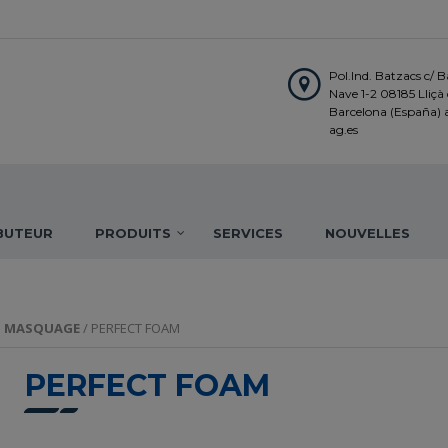
Pol.Ind. Batzacs c/ Ba
Nave 1-2 08185 Lliçà d
Barcelona (España)
ag.es
IBUTEUR
PRODUITS
SERVICES
NOUVELLES
T MASQUAGE
/ PERFECT FOAM
PERFECT FOAM