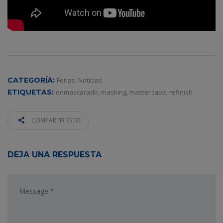
CATEGORÍA:
Ferias
,
Noticias
ETIQUETAS:
enmascarado
,
masking
,
master tape
,
refinish
COMPARTIR ESTO
DEJA UNA RESPUESTA