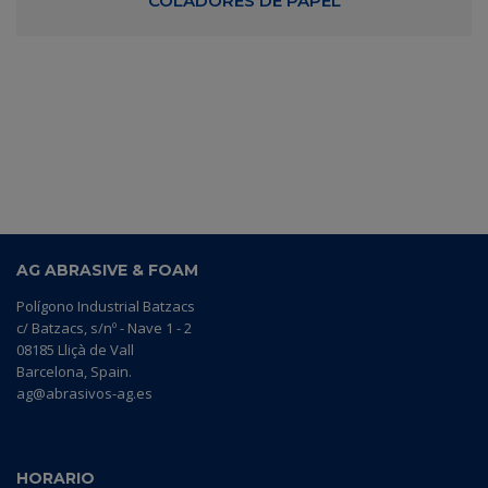
COLADORES DE PAPEL
AG ABRASIVE & FOAM
Polígono Industrial Batzacs
c/ Batzacs, s/nº - Nave 1 - 2
08185 Lliçà de Vall
Barcelona, Spain.
ag@abrasivos-ag.es
HORARIO