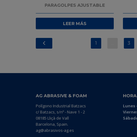
PARAGOLPES AJUSTABLE
LEER MÁS
1
…
3
AG ABRASIVE & FOAM
HORA
Polígono Industrial Batzacs
Lunes -
c/ Batzacs, s/nº - Nave 1 - 2
Vierne
08185 Lliçà de Vall
Sábado
Barcelona, Spain.
ag@abrasivos-ag.es