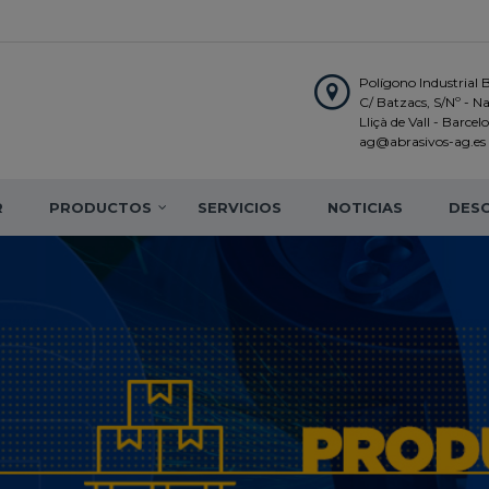
Polígono Industrial 
C/ Batzacs, S/Nº - N
Lliçà de Vall - Barce
ag@abrasivos-ag.es
R
PRODUCTOS
SERVICIOS
NOTICIAS
DES