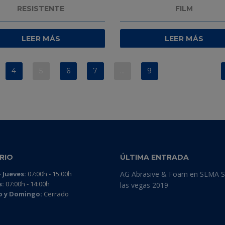
RESISTENTE
FILM
LEER MÁS
LEER MÁS
4
5
6
7
…
9
RIO
ÚLTIMA ENTRADA
 Jueves:
07:00h - 15:00h
AG Abrasive & Foam en SEMA 
s:
07:00h - 14:00h
las vegas 2019
 y Domingo:
Cerrado