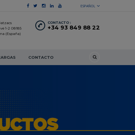
ESPAÑOL
Batzacs
CONTACTO :
+34 93 849 88 22
ave 1-2 08185
lona (España)
CARGAS
CONTACTO