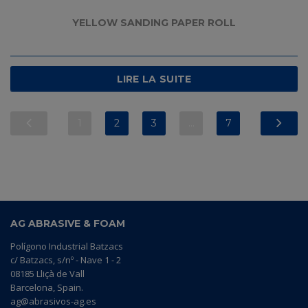
YELLOW SANDING PAPER ROLL
LIRE LA SUITE
1
2
3
…
7
AG ABRASIVE & FOAM
Polígono Industrial Batzacs
c/ Batzacs, s/nº - Nave 1 - 2
08185 Lliçà de Vall
Barcelona, Spain.
ag@abrasivos-ag.es