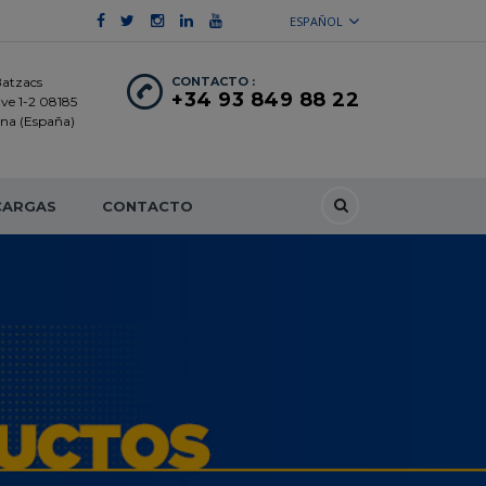
ESPAÑOL
Batzacs
CONTACTO :
+34 93 849 88 22
ave 1-2 08185
lona (España)
CARGAS
CONTACTO