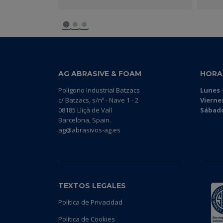
ENTE
AG ABRASIVE & FOAM
HORA
Polígono Industrial Batzacs
Lunes -
c/ Batzacs, s/nº - Nave 1 - 2
Vierne
08185 Lliçà de Vall
Sábado
Barcelona, Spain.
ag@abrasivos-ag.es
TEXTOS LEGALES
Política de Privacidad
Política de Cookies