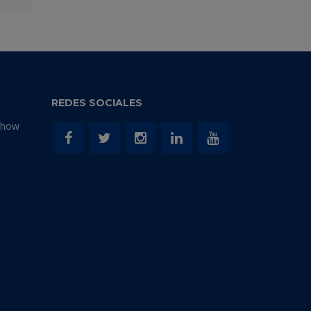
APAREJO
REDES SOCIALES
Show