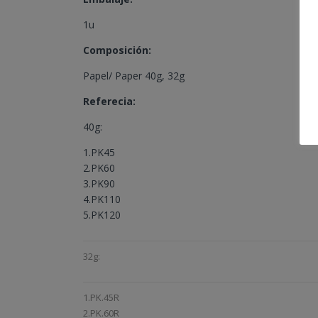
1u
Composición:
Papel/ Paper 40g, 32g
Referecia:
40g:
1.PK45
2.PK60
3.PK90
4.PK110
5.PK120
32g:
1.PK.45R
2.PK.60R