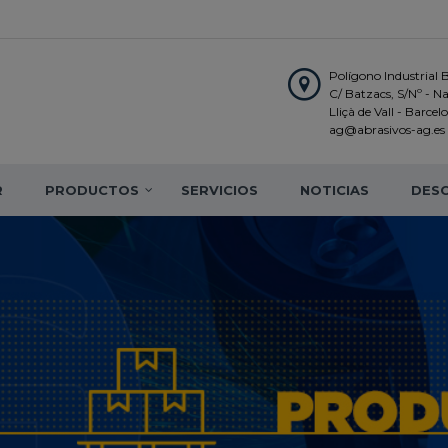
Polígono Industrial 
C/ Batzacs, S/Nº - N
Lliçà de Vall - Barce
ag@abrasivos-ag.es
R
PRODUCTOS
SERVICIOS
NOTICIAS
DES