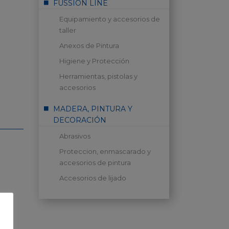
FUSSION LINE
Equipamiento y accesorios de
taller
Anexos de Pintura
Higiene y Protección
Herramientas, pistolas y
accesorios
MADERA, PINTURA Y
DECORACIÓN
Abrasivos
Proteccion, enmascarado y
accesorios de pintura
Accesorios de lijado