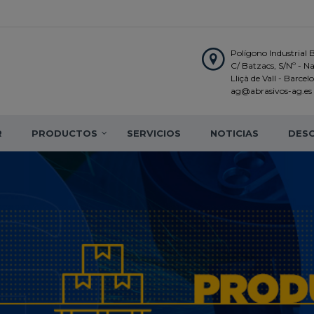
Polígono Industrial 
C/ Batzacs, S/Nº - N
Lliçà de Vall - Barce
ag@abrasivos-ag.es
R
PRODUCTOS
SERVICIOS
NOTICIAS
DES