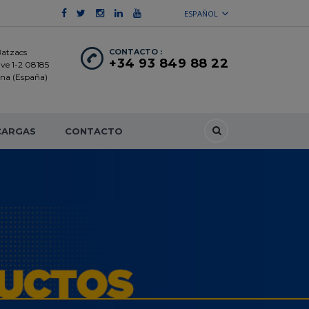
ESPAÑOL
Batzacs
CONTACTO :
+34 93 849 88 22
ave 1-2 08185
lona (España)
CARGAS
CONTACTO