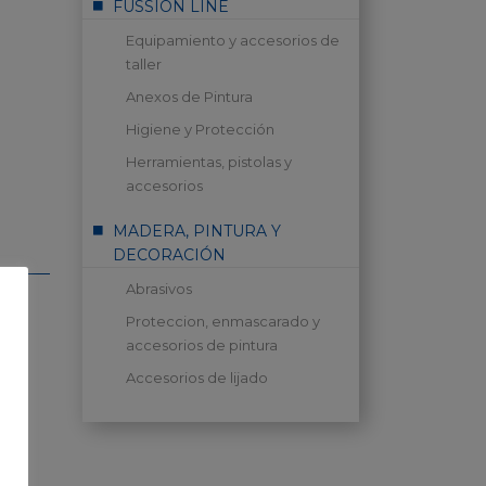
FUSSION LINE
Equipamiento y accesorios de
taller
Anexos de Pintura
Higiene y Protección
Herramientas, pistolas y
accesorios
MADERA, PINTURA Y
DECORACIÓN
Abrasivos
Proteccion, enmascarado y
accesorios de pintura
Accesorios de lijado