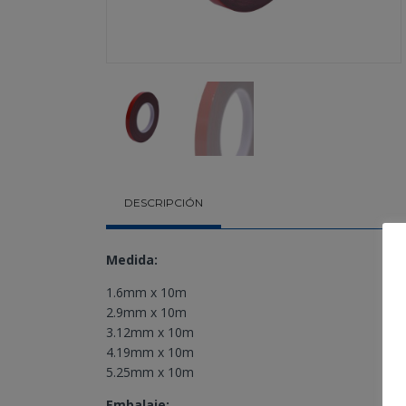
DESCRIPCIÓN
Medida:
1.6mm x 10m
2.9mm x 10m
3.12mm x 10m
4.19mm x 10m
5.25mm x 10m
Embalaje: