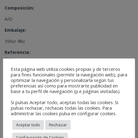
Composición:
A/O
Embalaje:
100u/ 48u
Referencia:
Fino:
EMF48
Esta página web utiliza cookies propias y de terceros
EMF
para fines funcionales (permitir la navegación web), para
optimizar la navegación y personalizarla según tus
Superfino:
preferencias así como para mostrarte publicidad en
EVSF48
base a tu perfil de navegación (p.e páginas visitadas).
EVSF
Si pulsas Aceptar todo, aceptas todas las cookies. Si
EASF
pulsas rechazar, rechazas todas las cookies. Para
administrar las cookies pulsa en configurar cookies.
Microfino:
Aceptar todo
Rechazar
EPMF
EPMF48
Configuración de Cookies