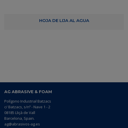
HOJA DE LIJA AL AGUA
AG ABRASIVE & FOAM
Polígono Industrial Batzacs
c/ Batzacs, s/nº - Nave 1 - 2
08185 Lliçà de Vall
Barcelona, Spain.
ag@abrasivos-ag.es