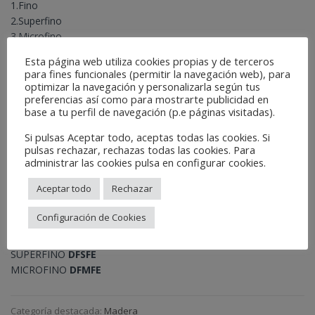
1.Fino
2.Superfino
3.Microfino
Esta página web utiliza cookies propias y de terceros
Composición:
para fines funcionales (permitir la navegación web), para
optimizar la navegación y personalizarla según tus
A/O
preferencias así como para mostrarte publicidad en
base a tu perfil de navegación (p.e páginas visitadas).
Embalaje:
Si pulsas Aceptar todo, aceptas todas las cookies. Si
20u
pulsas rechazar, rechazas todas las cookies. Para
administrar las cookies pulsa en configurar cookies.
Agujeros:
15
Aceptar todo
Rechazar
Referencia:
Configuración de Cookies
FINO
DFFE
SUPERFINO
DFSFE
MICROFINO
DFMFE
Categoría destacada:
Madera