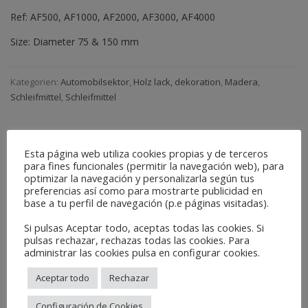
Ref: AF500, AF1000, AF2000, AF3000, AF4000
Size: Diameter 75 & 150 mm
Kategorien:
Automobilsektor
,
Holz lack, dekoration
,
Madera
,
Schleifmittel
,
Schleifmittel
BESCHREIBUNG
Esta página web utiliza cookies propias y de terceros
para fines funcionales (permitir la navegación web), para
optimizar la navegación y personalizarla según tus
Foam polishing disc
preferencias así como para mostrarte publicidad en
base a tu perfil de navegación (p.e páginas visitadas).
Related Products
Si pulsas Aceptar todo, aceptas todas las cookies. Si
pulsas rechazar, rechazas todas las cookies. Para
administrar las cookies pulsa en configurar cookies.
Aceptar todo
Rechazar
Configuración de Cookies