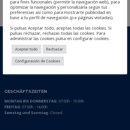
para fines funcionales (permitir la navegación web), para
optimizar la navegación y personalizarla según tus
preferencias así como para mostrarte publicidad en
WEITERLESEN
base a tu perfil de navegación (p.e páginas visitadas).
Si pulsas Aceptar todo, aceptas todas las cookies. Si
pulsas rechazar, rechazas todas las cookies. Para
AG ABRASIVE & FOAM
administrar las cookies pulsa en configurar cookies.
Polígono Industrial Batzacs
Aceptar todo
Rechazar
c/ Batzacs, s/nº - Nave 1 - 2
08185 Lliçà de Vall
Configuración de Cookies
Barcelona, Spain.
ag@abrasivos-ag.es
GESCHÄFTSZEITEN
MONTAG BIS DONNERSTAG:
07:00h - 15:00h
FREITAG:
07:00h - 14:00h
Samstag und Sonntag:
Closed