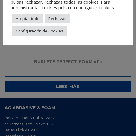
pulsas rechazar, rechazas todas las cookies. Para
administrar las cookies pulsa en configurar cookies.
Aceptar todo
Rechazar
Configuración de Cookies
BURLETE PERFECT FOAM «T»
LEER MÁS
AG ABRASIVE & FOAM
Polígono Industrial Batzacs
c/ Batzacs, s/nº - Nave 1 - 2
08185 Lliçà de Vall