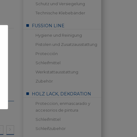
Schutz und Versiegelung
Technische Klebebänder
FUSSION LINE
Hygiene und Reinigung
Pistolen und Zusatzausstattung
Protección
Schleifmittel
Werkstattausstattung
Zubehör
HOLZ LACK, DEKORATION
Proteccion, enmascarado y
accesorios de pintura
Schleifmittel
Schleifzubehör