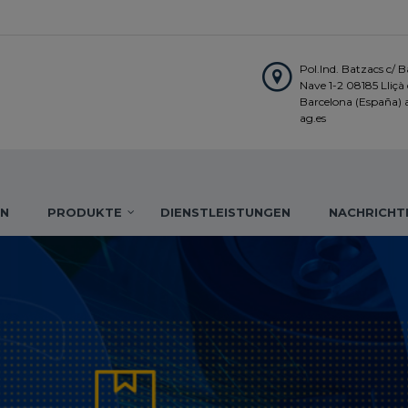
Pol.Ind. Batzacs c/ Ba
Nave 1-2 08185 Lliçà d
Barcelona (España)
ag.es
IN
PRODUKTE
DIENSTLEISTUNGEN
NACHRICHT