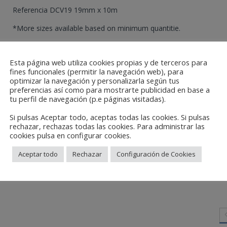
Referencia DCV19 19mm x 10m
*More sizes available based on minimum quantitie.
Kategorien:
Automobilsektor
,
Technische Klebebänder
Esta página web utiliza cookies propias y de terceros para
fines funcionales (permitir la navegación web), para
optimizar la navegación y personalizarla según tus
preferencias así como para mostrarte publicidad en base a
tu perfil de navegación (p.e páginas visitadas).
Si pulsas Aceptar todo, aceptas todas las cookies. Si pulsas
rechazar, rechazas todas las cookies. Para administrar las
cookies pulsa en configurar cookies.
Aceptar todo
Rechazar
Configuración de Cookies