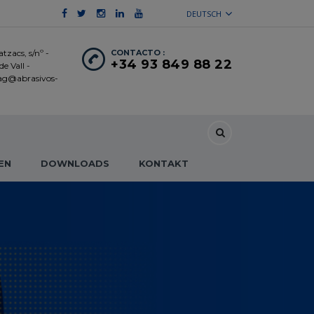
DEUTSCH
tzacs, s/nº -
CONTACTO :
+34 93 849 88 22
e Vall -
 ag@abrasivos-
EN
DOWNLOADS
KONTAKT