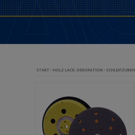
START
/
HOLZ LACK, DEKORATION
/
SCHLEIFZUBE