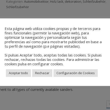
Kategorien:
Automobilsektor
,
Holz lack, dekoration
,
Schleifzubehör
,
Schleifzubehör
Esta página web utiliza cookies propias y de terceros para
fines funcionales (permitir la navegación web), para
optimizar la navegación y personalizarla según tus
preferencias así como para mostrarte publicidad en base a
tu perfil de navegación (p.e páginas visitadas).
Si pulsas Aceptar todo, aceptas todas las cookies. Si pulsas
rechazar, rechazas todas las cookies. Para administrar las
cookies pulsa en configurar cookies.
Aceptar todo
Rechazar
Configuración de Cookies
t to all types of currently available sanders.