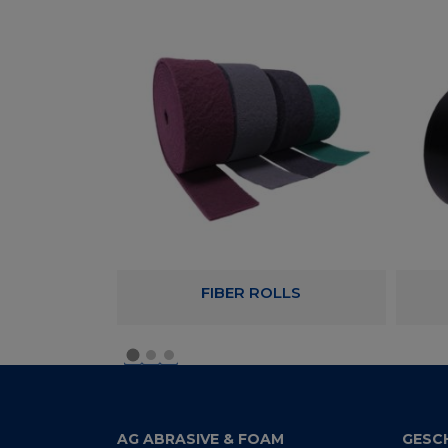
NG FILM
FIBER ROLLS
AG ABRASIVE & FOAM
GESC