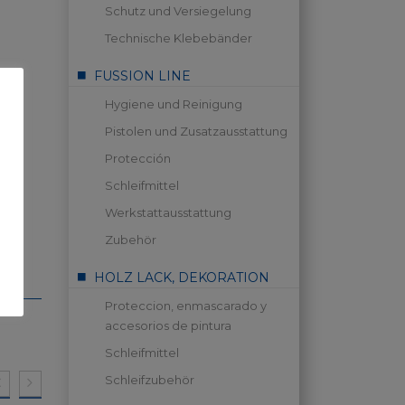
Schutz und Versiegelung
Technische Klebebänder
FUSSION LINE
Hygiene und Reinigung
Pistolen und Zusatzausstattung
Protección
Schleifmittel
Werkstattausstattung
Zubehör
HOLZ LACK, DEKORATION
Proteccion, enmascarado y
accesorios de pintura
Schleifmittel
Schleifzubehör