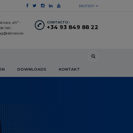
DEUTSCH
tzacs, s/nº -
CONTACTO :
+34 93 849 88 22
e Vall -
 ag@abrasivos-
EN
DOWNLOADS
KONTAKT