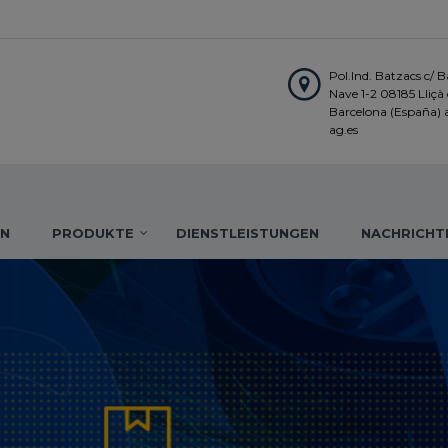
Pol.Ind. Batzacs c/ Ba
Nave 1-2 08185 Lliçà d
Barcelona (España)
ag.es
IN
PRODUKTE
DIENSTLEISTUNGEN
NACHRICHT