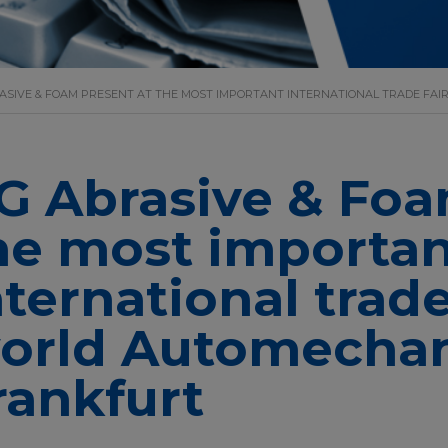
ASIVE & FOAM PRESENT AT THE MOST IMPORTANT INTERNATIONAL TRADE FA
G Abrasive & Foa
he most importan
nternational trade
orld Automecha
rankfurt