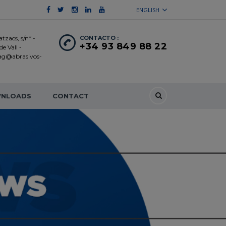
ENGLISH
tzacs, s/nº -
CONTACTO :
+34 93 849 88 22
e Vall -
 ag@abrasivos-
NLOADS
CONTACT