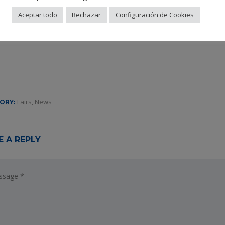
Aceptar todo
Rechazar
Configuración de Cookies
27 October, 2016
Posted by:
admin
Fairs
,
News
ORY:
E A REPLY