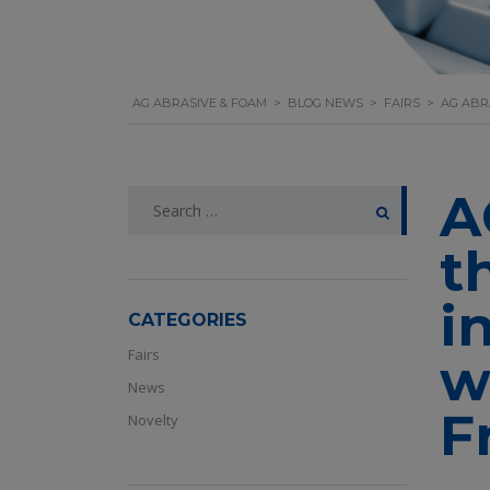
AG ABRASIVE & FOAM
>
BLOG NEWS
>
FAIRS
>
AG ABR
A
Search
for:
t
i
CATEGORIES
Fairs
w
News
F
Novelty