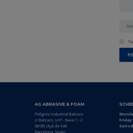
Su
AG ABRASIVE & FOAM
SCHE
Polígono Industrial Batzacs
Monday
c/ Batzacs, s/nº - Nave 1 - 2
Friday:
08185 Lliçà de Vall
Satrud
Barcelona, Spain.