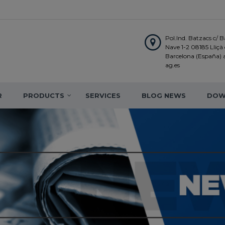
Pol.Ind. Batzacs c/ Ba
Nave 1-2 08185 Lliçà d
Barcelona (España)
ag.es
R
PRODUCTS
SERVICES
BLOG NEWS
DOW