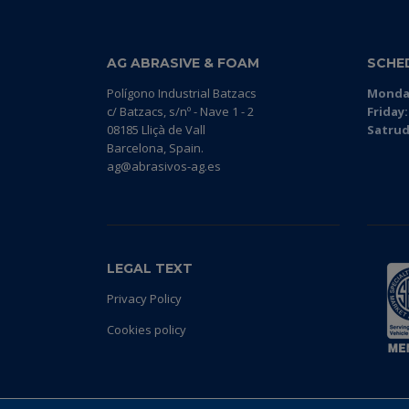
AG ABRASIVE & FOAM
SCHE
Polígono Industrial Batzacs
Monday
c/ Batzacs, s/nº - Nave 1 - 2
Friday:
08185 Lliçà de Vall
Satrud
Barcelona, Spain.
ag@abrasivos-ag.es
LEGAL TEXT
Privacy Policy
Cookies policy