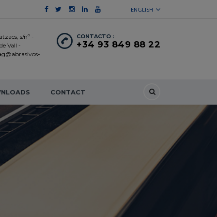
ENGLISH
tzacs, s/nº -
CONTACTO :
+34 93 849 88 22
e Vall -
 ag@abrasivos-
NLOADS
CONTACT