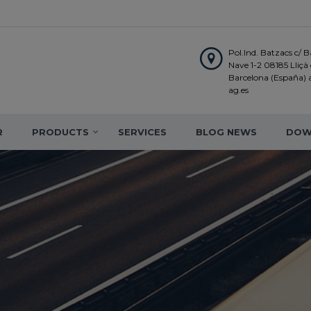
Pol.Ind. Batzacs c/ Ba
Nave 1-2 08185 Lliçà d
Barcelona (España)
ag.es
R
PRODUCTS
SERVICES
BLOG NEWS
DOW