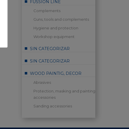
FUSSION LINE
Complements
Guns, tools and complements
Hygiene and protection
Workshop equipment
SIN CATEGORIZAR
SIN CATEGORIZAR
WOOD PAINTIG, DECOR
Abrasives
Protection, masking and painting
accessories
Sanding accessories