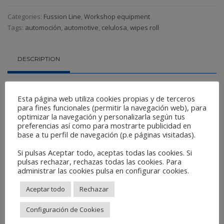
Categories:
Fussion Line
,
Workshop equipment
Tags:
automoción
,
automotive
,
celulosa
,
wipes roll
DESCRIPTION
Reference:
Esta página web utiliza cookies propias y de terceros
para fines funcionales (permitir la navegación web), para
C3202
optimizar la navegación y personalizarla según tus
preferencias así como para mostrarte publicidad en
Related Products
base a tu perfil de navegación (p.e páginas visitadas).
Si pulsas Aceptar todo, aceptas todas las cookies. Si
pulsas rechazar, rechazas todas las cookies. Para
administrar las cookies pulsa en configurar cookies.
Aceptar todo
Rechazar
Configuración de Cookies