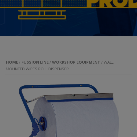
HOME
/
FUSSION LINE
/
WORKSHOP EQUIPMENT
/ WALL
MOUNTED WIPES ROLL DISPENSER