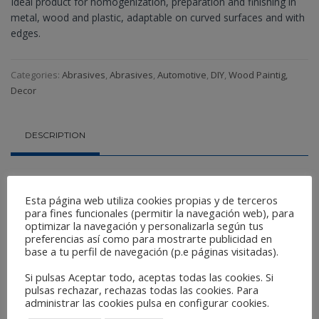
Ideal product for homogenization, preparation and finishing in
metal, wood and plastic, adaptable on curved surfaces and with
edges.
Categories:
Abrasives
,
Abrasives
,
Automotive
,
DIY
,
Wood Paintig,
Decor
DESCRIPTION
Reference:
Esta página web utiliza cookies propias y de terceros
ROJO
HFR
para fines funcionales (permitir la navegación web), para
optimizar la navegación y personalizarla según tus
GRIS
HFG
preferencias así como para mostrarte publicidad en
base a tu perfil de navegación (p.e páginas visitadas).
Featured Category:
DIY
Si pulsas Aceptar todo, aceptas todas las cookies. Si
pulsas rechazar, rechazas todas las cookies. Para
administrar las cookies pulsa en configurar cookies.
Related Products