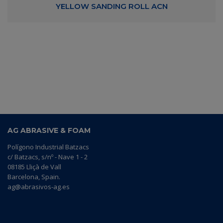
YELLOW SANDING ROLL ACN
AG ABRASIVE & FOAM
Polígono Industrial Batzacs
c/ Batzacs, s/nº - Nave 1 - 2
08185 Lliçà de Vall
Barcelona, Spain.
ag@abrasivos-ag.es