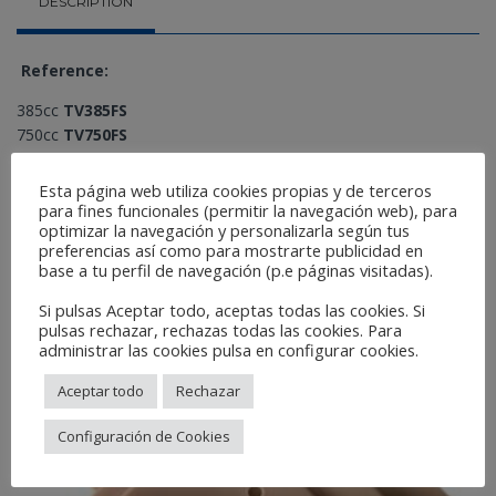
DESCRIPTION
Reference:
385cc
TV385FS
750cc
TV750FS
1400cc
TV1400FS
2300cc
TV2300FS
Esta página web utiliza cookies propias y de terceros
para fines funcionales (permitir la navegación web), para
optimizar la navegación y personalizarla según tus
Related Products
preferencias así como para mostrarte publicidad en
base a tu perfil de navegación (p.e páginas visitadas).
Si pulsas Aceptar todo, aceptas todas las cookies. Si
pulsas rechazar, rechazas todas las cookies. Para
administrar las cookies pulsa en configurar cookies.
Aceptar todo
Rechazar
Configuración de Cookies