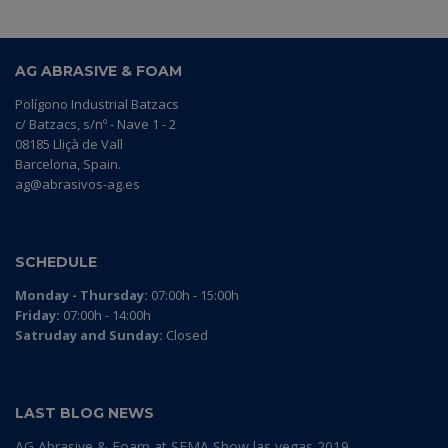
AG ABRASIVE & FOAM
Polígono Industrial Batzacs
c/ Batzacs, s/nº - Nave 1 - 2
08185 Lliçà de Vall
Barcelona, Spain.
ag@abrasivos-ag.es
SCHEDULE
Monday - Thursday:
07:00h - 15:00h
Friday:
07:00h - 14:00h
Satruday and Sunday:
Closed
LAST BLOG NEWS
AG Abrasive & Foam at SEMA Show las vegas 2019