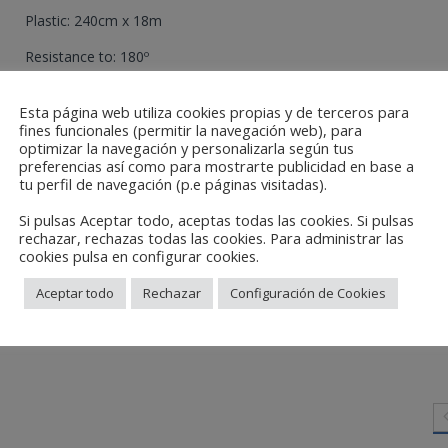
Plastic: 240cm x 18m
Resistance to: 180º
Tiknes: 35 micras
Esta página web utiliza cookies propias y de terceros para
fines funcionales (permitir la navegación web), para
optimizar la navegación y personalizarla según tus
Categories:
Automotive
,
Protection and masking
preferencias así como para mostrarte publicidad en base a
tu perfil de navegación (p.e páginas visitadas).
Si pulsas Aceptar todo, aceptas todas las cookies. Si pulsas
rechazar, rechazas todas las cookies. Para administrar las
cookies pulsa en configurar cookies.
Aceptar todo
Rechazar
Configuración de Cookies