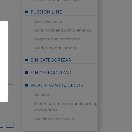
FUSSION LINE
Complements
Guns, tools and complements
Hygiene and protection
Workshop equipment
SIN CATEGORIZAR
SIN CATEGORIZAR
WOOD PAINTIG, DECOR
Abrasives
Protection, masking and painting
accessories
Sanding accessories