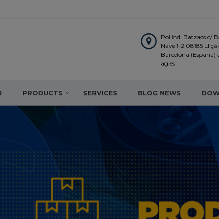
Pol.Ind. Batzacs c/ Ba
Nave 1-2 08185 Lliçà d
Barcelona (España)
ag.es
R
PRODUCTS
SERVICES
BLOG NEWS
DOW