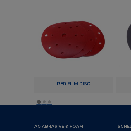
AM DISC
RED FILM DISC
AG ABRASIVE & FOAM
SCHE