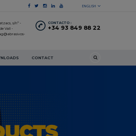
ENGLISH
tzacs, s/nº -
CONTACTO :
+34 93 849 88 22
e Vall -
 ag@abrasivos-
NLOADS
CONTACT